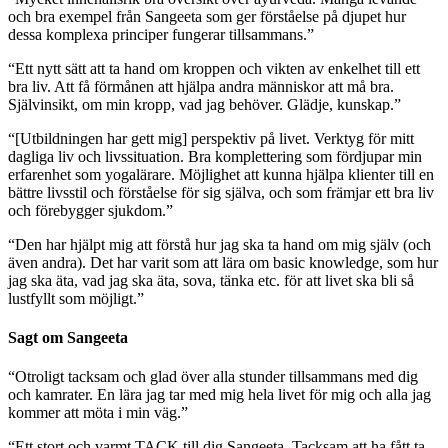
och bra exempel från Sangeeta som ger förståelse på djupet hur
dessa komplexa principer fungerar tillsammans.”
“Ett nytt sätt att ta hand om kroppen och vikten av enkelhet till ett
bra liv. Att få förmånen att hjälpa andra människor att må bra.
Självinsikt, om min kropp, vad jag behöver. Glädje, kunskap.”
“[Utbildningen har gett mig] perspektiv på livet. Verktyg för mitt
dagliga liv och livssituation. Bra komplettering som fördjupar min
erfarenhet som yogalärare. Möjlighet att kunna hjälpa klienter till en
bättre livsstil och förståelse för sig själva, och som främjar ett bra liv
och förebygger sjukdom.”
“Den har hjälpt mig att förstå hur jag ska ta hand om mig själv (och
även andra). Det har varit som att lära om basic knowledge, som hur
jag ska äta, vad jag ska äta, sova, tänka etc. för att livet ska bli så
lustfyllt som möjligt.”
Sagt om Sangeeta
“Otroligt tacksam och glad över alla stunder tillsammans med dig
och kamrater. En lära jag tar med mig hela livet för mig och alla jag
kommer att möta i min väg.”
“Ett stort och varmt TACK till dig Sangeeta. Tacksam att ha fått ta