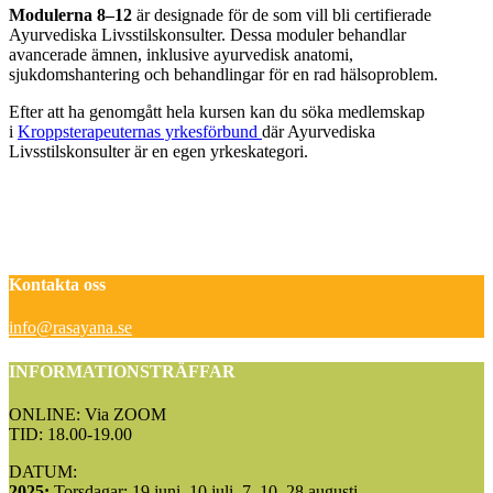
Modulerna 8–12
är designade för de som vill bli certifierade
Ayurvediska Livsstilskonsulter. Dessa moduler behandlar
avancerade ämnen, inklusive ayurvedisk anatomi,
sjukdomshantering och behandlingar för en rad hälsoproblem.
Efter att ha genomgått hela kursen kan du söka medlemskap
i
Kroppsterapeuternas yrkesförbund
där Ayurvediska
Livsstilskonsulter är en egen yrkeskategori.
Kontakta oss
info@rasayana.se
INFORMATIONSTRÄFFAR
ONLINE: Via ZOOM
TID: 18.00-19.00
DATUM:
2025:
Torsdagar: 19 juni, 10 juli, 7, 10, 28 augusti