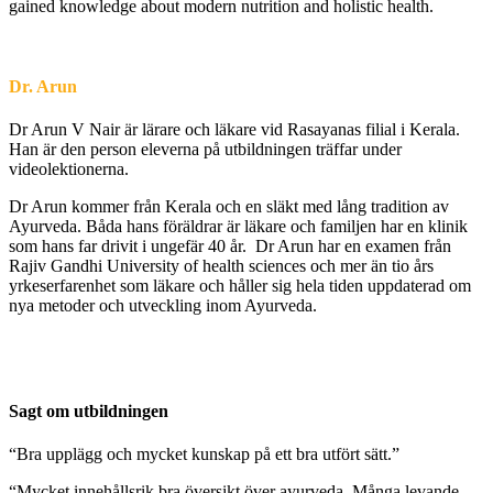
gained knowledge about modern nutrition and holistic health.
Dr. Arun
Dr Arun V Nair är lärare och läkare vid Rasayanas filial i Kerala.
Han är den person eleverna på utbildningen träffar under
videolektionerna.
Dr Arun kommer från Kerala och en släkt med lång tradition av
Ayurveda. Båda hans föräldrar är läkare och familjen har en klinik
som hans far drivit i ungefär 40 år. Dr Arun har en examen från
Rajiv Gandhi University of health sciences och mer än tio års
yrkeserfarenhet som läkare och håller sig hela tiden uppdaterad om
nya metoder och utveckling inom Ayurveda.
Sagt om utbildningen
“Bra upplägg och mycket kunskap på ett bra utfört sätt.”
“Mycket innehållsrik bra översikt över ayurveda. Många levande