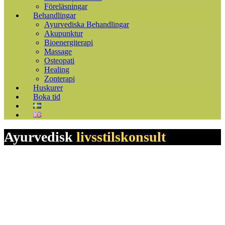
Föreläsningar
Behandlingar
Ayurvediska Behandlingar
Akupunktur
Bioenergiterapi
Massage
Osteopati
Healing
Zonterapi
Huskurer
Boka tid
Ayurvedisk
livsstilskonsult