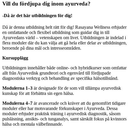
Vill du fördjupa dig inom ayurveda?
-Då är det här utbildningen för dig!
Då är denna utbildning helt rätt för dig! Rasayana Wellness erbjuder
en omfattande och flexibel utbildning som guidar dig in till
Ayurvedans värld – vetenskapen om livet. Utbildningen är indelad i
flera moduler där du kan välja att gå hela eller delar av utbildningen,
beroende på dina mål och intresseområden.
Kursupplägg
Utbildningen innehåller både online- och hybridkurser som omfattar
allt från Ayurvedisk grundteori och egenvård till fördjupade
diagnostiska verktyg och behandling av specifika hälsotillstånd.
Modulerna 1–3
är designade för de som vill tillämpa ayurvedisk
kunskap för att förbättra sin egen hälsa.
Modulerna 4–7
är avancerade och kräver att du genomfört tidigare
moduler eller har motsvarande förkunskaper i Ayurveda. Dessa
moduler erbjuder praktisk träning i ayurvedisk diagnostik, såsom
pulsläsning, ansikts- och tunganalys, samt särskilt fokus på kvinnors
hälsa och mentala välbefinnande.