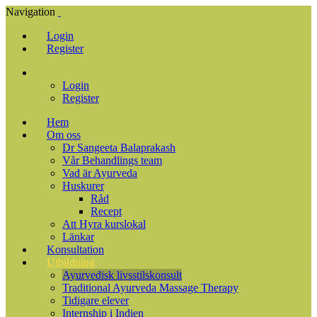
Navigation
Login
Register
Login
Register
Hem
Om oss
Dr Sangeeta Balaprakash
Vår Behandlings team
Vad är Ayurveda
Huskurer
Råd
Recept
Att Hyra kurslokal
Länkar
Konsultation
Utbildning
Ayurvedisk livsstilskonsult
Traditional Ayurveda Massage Therapy
Tidigare elever
Internship i Indien